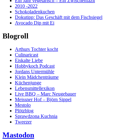
Ein Jahr vegetarisch – Ein Zwischenfazit
2010 -2022
Schokoladenkuchen
Dokutipp: Das Geschäft mit dem Fischsiegel
Avocado Dip mit Ei
Blogroll
Arthurs Tochter kocht
Culinaricast
Eiskalte Liebe
Hobbykoch Podcast
Jordans Untermühle
Klein Mädchenträume
Küchenjunge
Lebensmittellexikon
Live BBQ – Marc Neugebauer
Meissner Hof – Björn Sippel
Mestolo
Plötzblog
Sprawdzona Kuchnia
Tweezer
Mastodon