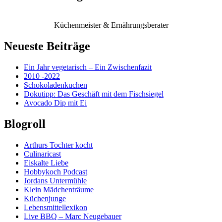
Küchenmeister & Ernährungsberater
Neueste Beiträge
Ein Jahr vegetarisch – Ein Zwischenfazit
2010 -2022
Schokoladenkuchen
Dokutipp: Das Geschäft mit dem Fischsiegel
Avocado Dip mit Ei
Blogroll
Arthurs Tochter kocht
Culinaricast
Eiskalte Liebe
Hobbykoch Podcast
Jordans Untermühle
Klein Mädchenträume
Küchenjunge
Lebensmittellexikon
Live BBQ – Marc Neugebauer