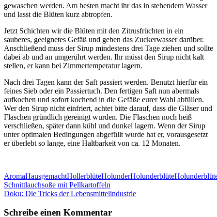
gewaschen werden. Am besten macht ihr das in stehendem Wasser
und lasst die Blüten kurz abtropfen.
Jetzt Schichten wir die Blüten mit den Zitrusfrüchten in ein
sauberes, geeignetes Gefäß und geben das Zuckerwasser darüber.
Anschließend muss der Sirup mindestens drei Tage ziehen und sollte
dabei ab und an umgerührt werden. Ihr müsst den Sirup nicht kalt
stellen, er kann bei Zimmertemperatur lagern.
Nach drei Tagen kann der Saft passiert werden. Benutzt hierfür ein
feines Sieb oder ein Passiertuch. Den fertigen Saft nun abermals
aufkochen und sofort kochend in die Gefäße eurer Wahl abfüllen.
Wer den Sirup nicht einfriert, achtet bitte darauf, dass die Gläser und
Flaschen gründlich gereinigt wurden. Die Flaschen noch heiß
verschließen, später dann kühl und dunkel lagern. Wenn der Sirup
unter optimalen Bedingungen abgefüllt wurde hat er, vorausgesetzt
er überlebt so lange, eine Haltbarkeit von ca. 12 Monaten.
Aroma
Hausgemacht
Hollerblüte
Holunder
Holunderblüte
Holunderblüt
Beitragsnavigation
Schnittlauchsoße mit Pellkartoffeln
Doku: Die Tricks der Lebensmittelindustrie
Schreibe einen Kommentar