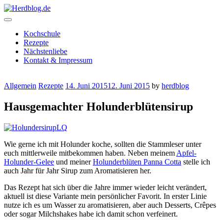
Skip
to
content
Herdblog.de
Kochschule
Rezepte
Nächstenliebe
Kontakt & Impressum
Allgemein
Rezepte
14. Juni 2015
12. Juni 2015
by
herdblog
Hausgemachter Holunderblütensirup
Wie gerne ich mit Holunder koche, sollten die Stammleser unter
euch mittlerweile mitbekommen haben. Neben meinem
Apfel-
Holunder-Gelee
und meiner
Holunderblüten Panna Cotta
stelle ich
auch Jahr für Jahr Sirup zum Aromatisieren her.
Das Rezept hat sich über die Jahre immer wieder leicht verändert,
aktuell ist diese Variante mein persönlicher Favorit. In erster Linie
nutze ich es um Wasser zu aromatisieren, aber auch Desserts, Crêpes
oder sogar Milchshakes habe ich damit schon verfeinert.