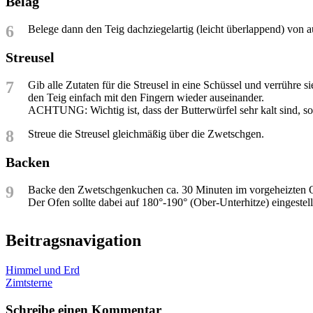
Belag
6
Belege dann den Teig dachziegelartig (leicht überlappend) von 
Streusel
7
Gib alle Zutaten für die Streusel in eine Schüssel und verrühre s
den Teig einfach mit den Fingern wieder auseinander.
ACHTUNG: Wichtig ist, dass der Butterwürfel sehr kalt sind, so
8
Streue die Streusel gleichmäßig über die Zwetschgen.
Backen
9
Backe den Zwetschgenkuchen ca. 30 Minuten im vorgeheizten Of
Der Ofen sollte dabei auf 180°-190° (Ober-Unterhitze) eingestellt
Beitragsnavigation
Himmel und Erd
Zimtsterne
Schreibe einen Kommentar