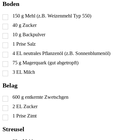
Boden
150
g
Mehl (z.B. Weizenmehl Typ 550)
40
g
Zucker
10
g
Backpulver
1
Prise
Salz
4
EL
neutrales Pflanzenöl (z.B. Sonnenblumenöl)
75
g
Magerquark (gut abgetropft)
3
EL
Milch
Belag
600
g
entkernte Zwetschgen
2
EL
Zucker
1
Prise
Zimt
Streusel