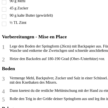
90
g
Mehl
45
g
Zucker
90
g
kalte Butter (gewürfelt)
½
TL
Zimt
Vorbereitungen - Mise en Place
1
Lege den Boden der Springform (26cm) mit Backpapier aus. Für
Wasche und entkerne die Zwetschgen und schneide anschließend d
2
Heize den Backofen auf 180-190 Grad (Ober-/Unterhitze) vor.
Boden
3
Vermenge Mehl, Backpulver, Zucker und Salz in einer Schüssel.
mit den Knethaken des Mixers.
4
Dann knetest du die restliche Mehlmischung mit der Hand zu eine
5
Rolle den Teig in der Größe deiner Springform aus und leg ihn 