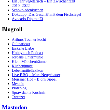
Ein Jahr vegetarisch – Ein Zwischenfazit
2010 -2022
Schokoladenkuchen
Dokutipp: Das Geschäft mit dem Fischsiegel
Avocado Dip mit Ei
Blogroll
Arthurs Tochter kocht
Culinaricast
Eiskalte Liebe
Hobbykoch Podcast
Jordans Untermühle
Klein Mädchenträume
Küchenjunge
Lebensmittellexikon
Live BBQ – Marc Neugebauer
Meissner Hof – Björn Sippel
Mestolo
Plötzblog
Sprawdzona Kuchnia
Tweezer
Mastodon