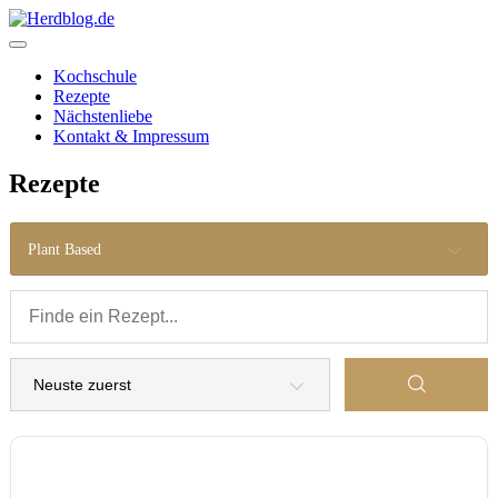
Skip
to
content
Herdblog.de
Kochschule
Rezepte
Nächstenliebe
Kontakt & Impressum
Rezepte
Plant Based