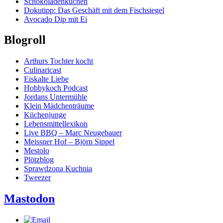
Schokoladenkuchen
Dokutipp: Das Geschäft mit dem Fischsiegel
Avocado Dip mit Ei
Blogroll
Arthurs Tochter kocht
Culinaricast
Eiskalte Liebe
Hobbykoch Podcast
Jordans Untermühle
Klein Mädchenträume
Küchenjunge
Lebensmittellexikon
Live BBQ – Marc Neugebauer
Meissner Hof – Björn Sippel
Mestolo
Plötzblog
Sprawdzona Kuchnia
Tweezer
Mastodon