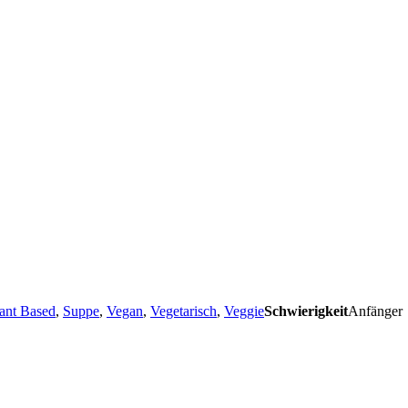
ant Based
,
Suppe
,
Vegan
,
Vegetarisch
,
Veggie
Schwierigkeit
Anfänger