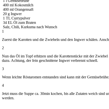
1
l
Gemüsebrühe
400
ml
Kokosmilch
400
ml
Orangensaft
20
g
Ingwer
1
TL
Currypulver
34
EL
Öl zum Braten
Salz, Chili, Kurkuma nach Wunsch
1
Zuerst die Karotten und die Zwiebeln und den Ingwer schälen. Ansch
2
Nun das Öl im Topf erhitzen und die Karottenstücke mit der Zwiebel
dazu. Achtung, der fein geschnittene Ingwer verbrennt schnell.
3
Wenn leichte Röstaromen entstanden sind kann mit der Gemüsebrühe,
4
Jetzt muss die Suppe ca. 30min kochen, bis alle Zutaten weich sind
werden.