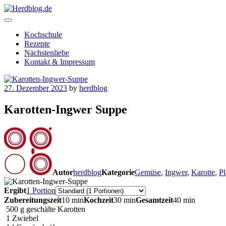
Skip
to
content
Herdblog.de
Kochschule
Rezepte
Nächstenliebe
Kontakt & Impressum
27. Dezember 2023
by
herdblog
Karotten-Ingwer Suppe
Autor
herdblog
Kategorie
Gemüse
,
Ingwer
,
Karotte
,
Pl
Ergibt
1 Portion
Zubereitungszeit
10 min
Kochzeit
30 min
Gesamtzeit
40 min
500
g
geschälte Karotten
1
Zwiebel