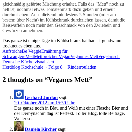
gleichmäßig gefärbte Mischung erhaltet. Falls das “Mett” noch zu
hell ist, nochmal etwas Tomatenmark dazu geben und erneut
durchmischen.
Anschließend mindestens 5 Stunden (oder am
besten: über Nacht) im Kühlschrank durchziehen lassen, damit die
Reiswaffeln noch mehr den Geschmack von den Zwiebeln und
Gewürzen annehmen.
Das ganze ist einige Tage im Kühlschrank haltbar – irgendwann
trocknet es eben aus.
Aufstriche
Be Veggie
Ernährung für
Schwangere
Mett
Mettbrötchen
Vegan
Vegannes Mett
Vegetarisch
Beitragsnavigation
Deutsche Küche visualisiert
Herdblog Kochschule ¬ Folge 8 ¬ Rinderrouladen
2 thoughts on “Veganes Mett”
Gerhard Jordan
sagt:
20. Oktober 2012 um 15:59 Uhr
Das ganze noch in Blau und Weiß mit einer Flasche Bier und
der Derbynachmittag ist Perfekt. Toller Blog, tolle Beiträge.
Weiter so.
Daniela Kircher
sagt: