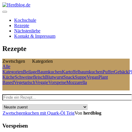
Skip
to
content
Herdblog.de
Kochschule
Rezepte
Nächstenliebe
Kontakt & Impressum
Rezepte
Zwetschgen
Kategorien
Alle
Kategorien
Beilage
Baumkuchen
Kartoffelbaumkuchen
Puffer
Gebäck
P
Küche
Schweinefleisch
Blutwurst
Snack
Suppe
Vegan
Plant
Based
Vegetarisch
Veggie
Vorspeise
Mozzarella
Zwetschgenkuchen mit Quark-Öl Teig
Von
herdblog
Vorspeisen