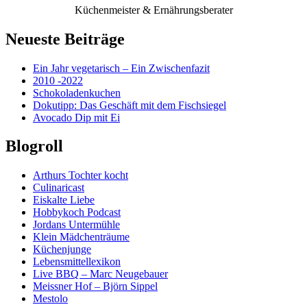
Küchenmeister & Ernährungsberater
Neueste Beiträge
Ein Jahr vegetarisch – Ein Zwischenfazit
2010 -2022
Schokoladenkuchen
Dokutipp: Das Geschäft mit dem Fischsiegel
Avocado Dip mit Ei
Blogroll
Arthurs Tochter kocht
Culinaricast
Eiskalte Liebe
Hobbykoch Podcast
Jordans Untermühle
Klein Mädchenträume
Küchenjunge
Lebensmittellexikon
Live BBQ – Marc Neugebauer
Meissner Hof – Björn Sippel
Mestolo