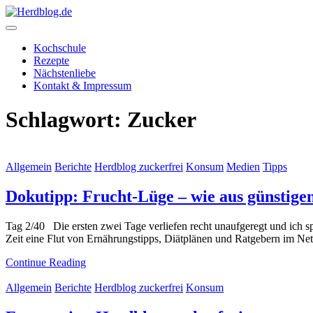
Skip
to
content
Herdblog.de
Kochschule
Rezepte
Nächstenliebe
Kontakt & Impressum
Schlagwort:
Zucker
Allgemein
Berichte
Herdblog zuckerfrei
Konsum
Medien
Tipps
Dokutipp: Frucht-Lüge – wie aus günstige
Tag 2/40 Die ersten zwei Tage verliefen recht unaufgeregt und ich sp
Zeit eine Flut von Ernährungstipps, Diätplänen und Ratgebern im Ne
Continue Reading
Allgemein
Berichte
Herdblog zuckerfrei
Konsum