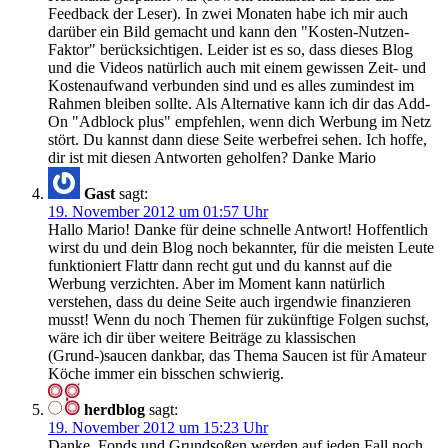
Feedback der Leser). In zwei Monaten habe ich mir auch
darüber ein Bild gemacht und kann den "Kosten-Nutzen-
Faktor" berücksichtigen. Leider ist es so, dass dieses Blog
und die Videos natürlich auch mit einem gewissen Zeit- und
Kostenaufwand verbunden sind und es alles zumindest im
Rahmen bleiben sollte. Als Alternative kann ich dir das Add-
On "Adblock plus" empfehlen, wenn dich Werbung im Netz
stört. Du kannst dann diese Seite werbefrei sehen. Ich hoffe,
dir ist mit diesen Antworten geholfen? Danke Mario
Gast
sagt:
19. November 2012 um 01:57 Uhr
Hallo Mario! Danke für deine schnelle Antwort! Hoffentlich
wirst du und dein Blog noch bekannter, für die meisten Leute
funktioniert Flattr dann recht gut und du kannst auf die
Werbung verzichten. Aber im Moment kann natürlich
verstehen, dass du deine Seite auch irgendwie finanzieren
musst! Wenn du noch Themen für zukünftige Folgen suchst,
wäre ich dir über weitere Beiträge zu klassischen
(Grund-)saucen dankbar, das Thema Saucen ist für Amateur
Köche immer ein bisschen schwierig.
herdblog
sagt:
19. November 2012 um 15:23 Uhr
Danke. Fonds und Grundsoßen werden auf jeden Fall noch