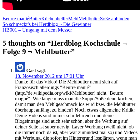
Beurre manié
Butter
Küchenhelfer
Mehl
Mehlbutter
Soße abbinden
Beitragsnavigation
So schmeckt’s bei Herdblog ¬ Die Gewinner
HB001 – Umgang mit dem Messer
5 thoughts on “Herdblog Kochschule ¬
Folge 9 ¬ Mehlbutter”
Gast
sagt:
18. November 2012 um 17:01 Uhr
Danke für das Video! Die Mehlbutter nennt sich auf
Französisch allerdings "Beurre manié"
(http://de.wikipedia.org/wiki/Mehlbutter) nicht "Beurre
magné". Wie lange muss man die Suppe/Soße denn kochen,
damit man den Mehlgeschmack los wird bzw. die Mehlbutter
überhaupt anfängt zu binden? Noch etwas allgemeine Kritik:
Deine Videos sind immer sehr lehrreich und deine
Blogeinträge sind auch sehr schön, aber die Werbung auf
deiner Seite ist super nervig. Layer Werbung (weiß nicht, ob
die immer noch da ist, aber war zumindest mal so) und Videos
mit Werbung, die sofort im Hintergrund losplärren, wenn man