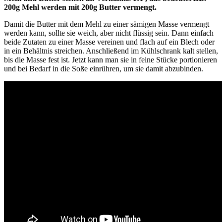
200g Mehl werden mit 200g Butter vermengt.
Damit die Butter mit dem Mehl zu einer sämigen Masse vermengt
werden kann, sollte sie weich, aber nicht flüssig sein. Dann einfach
beide Zutaten zu einer Masse vereinen und flach auf ein Blech oder
in ein Behältnis streichen. Anschließend im Kühlschrank kalt stellen,
bis die Masse fest ist. Jetzt kann man sie in feine Stücke portionieren
und bei Bedarf in die Soße einrühren, um sie damit abzubinden.