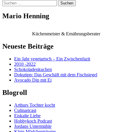
Suchen
nach:
Mario Henning
Küchenmeister & Ernährungsberater
Neueste Beiträge
Ein Jahr vegetarisch – Ein Zwischenfazit
2010 -2022
Schokoladenkuchen
Dokutipp: Das Geschäft mit dem Fischsiegel
Avocado Dip mit Ei
Blogroll
Arthurs Tochter kocht
Culinaricast
Eiskalte Liebe
Hobbykoch Podcast
Jordans Untermühle
Klein Mädchenträume