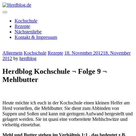
Skip
to
content
Herdblog.de
Kochschule
Rezepte
Nächstenliebe
Kontakt & Impressum
Allgemein
Kochschule
Rezepte
18. November 2012
18. November
2012
by
herdblog
Herdblog Kochschule ¬ Folge 9 ¬
Mehlbutter
Heute möchte ich euch in der Kochschule einen kleinen Helfer am
Herd vorstellen, die Mehlbutter. Sie dient zum Abbinden von
Suppen und Soßen und kann mit geringem Aufwand hergestellt und
gelagert werden. Sie ist quasi eine vorbereitete Mehlschwitze und
vielseitig einsetzbar.
Mehl und Butter stehen im Verhältnis 1:1 , das bedeutet z.B.