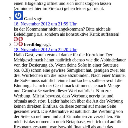
einen Blogeintrag öffnet und sich nicht stoppen lassen
(zumindest hier im Firefox) gehen leider gar nicht.
Gast
sagt:
18. November 2012 um 21:59 Uhr
Ist der Kommentar nicht angekommen? Bitte nicht als
Beleidigung o.ä. sondern als konstruktive Kritik auffassen!
herdblog
sagt:
18. November 2012 um 22:20 Uhr
Hallo Gast, vorab erstmal danke für die Korrektur. Der
Mehlgeschmack hängt natürlich ebenso wie die Abbindedauer
von der Dosierung ab. Wenn deine Soße in einer Sauteuse
(ca. 0,3l) schon eine gewisse Sämigkeit hat, genügen zwei bis
drei Würfelchen um die Soße abzubinden. Nach einer Minute,
die Soße muss natürlich einmal aufkochen, sollte sowohl die
Bindung als auch der Geschmack stimmen. Je nach Menge
und Grundsoße variiert dieser Wert natürlich. Nun zur
Werbung. Mir ist bewusst, dass Werbung nervig ist und
oftmals auch stört. Leider habe ich über die Art der Werbung
keinen direkten Einfluss, da diese zentral auf meine Seite
gesendet wird. Die Alternative ist natürlich die Werbung von
der Seite zu nehmen und auf Einnahmen zu verzichten. Für
mich ist das momentan noch Betaphase, weil ich mal auf die
Resonanz gespannt war (sowohl finanziell als auch das