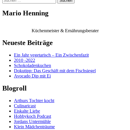
nach:
Mario Henning
Küchenmeister & Ernährungsberater
Neueste Beiträge
Ein Jahr vegetarisch – Ein Zwischenfazit
2010 -2022
Schokoladenkuchen
Dokutipp: Das Geschäft mit dem Fischsiegel
Avocado Dip mit Ei
Blogroll
Arthurs Tochter kocht
Culinaricast
Eiskalte Liebe
Hobbykoch Podcast
Jordans Untermühle
Klein Mädchenträume