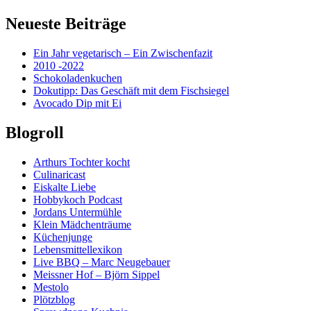
Neueste Beiträge
Ein Jahr vegetarisch – Ein Zwischenfazit
2010 -2022
Schokoladenkuchen
Dokutipp: Das Geschäft mit dem Fischsiegel
Avocado Dip mit Ei
Blogroll
Arthurs Tochter kocht
Culinaricast
Eiskalte Liebe
Hobbykoch Podcast
Jordans Untermühle
Klein Mädchenträume
Küchenjunge
Lebensmittellexikon
Live BBQ – Marc Neugebauer
Meissner Hof – Björn Sippel
Mestolo
Plötzblog