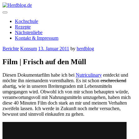
Skip
to
content
Herdblog.de
Kochschule
Rezepte
Nächstenliebe
Kontakt & Impressum
Berichte
Konsum
13. Januar 2011
by
herdblog
Film | Frisch auf den Müll
Diesen Dokumentarfilm habe ich bei
Nutriculinary
entdeckt und
möchte ihn niemandem vorenthalten. Es ist schon
erschreckend
abartig, wie in unseren Breitengraden mit Lebensmitteln
umgegangen wird. Obwohl ich von mir schon behaupten würde,
verantwortungsvoll mit Nahrungsmitteln umzugehen, haben mich
diese 40 Minuten Film doch stark an mir und meinem Verhalten
zweifeln lassen. Ich werde in Zukunft noch mehr versuchen,
bewusst und sinnvoll einkaufen zu gehen.