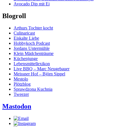
Avocado Dip mit Ei
Blogroll
Arthurs Tochter kocht
Culinaricast
Eiskalte Liebe
Hobbykoch Podcast
Jordans Untermühle
Klein Mädchenträume
Küchenjunge
Lebensmittellexikon
Live BBQ – Marc Neugebauer
Meissner Hof – Björn Sippel
Mestolo
Plötzblog
Sprawdzona Kuchnia
Tweezer
Mastodon