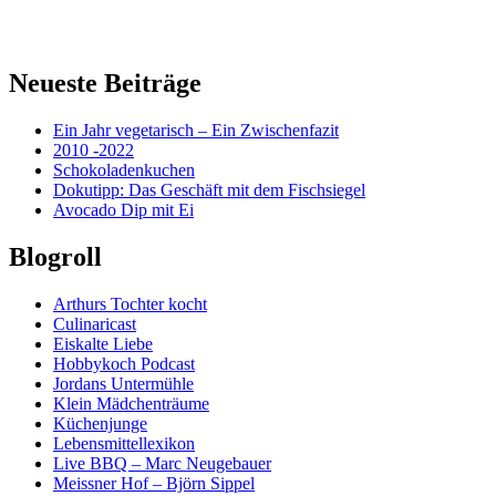
Neueste Beiträge
Ein Jahr vegetarisch – Ein Zwischenfazit
2010 -2022
Schokoladenkuchen
Dokutipp: Das Geschäft mit dem Fischsiegel
Avocado Dip mit Ei
Blogroll
Arthurs Tochter kocht
Culinaricast
Eiskalte Liebe
Hobbykoch Podcast
Jordans Untermühle
Klein Mädchenträume
Küchenjunge
Lebensmittellexikon
Live BBQ – Marc Neugebauer
Meissner Hof – Björn Sippel