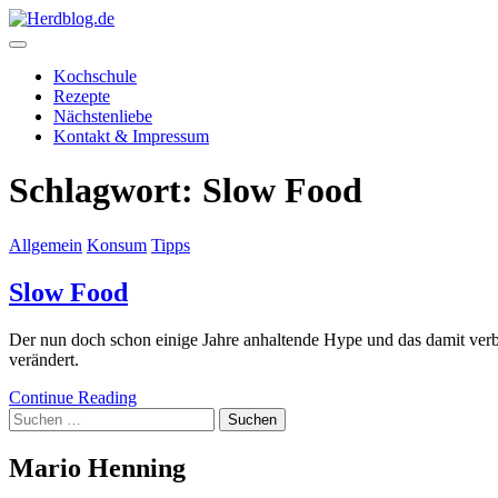
Skip
to
content
Herdblog.de
Kochschule
Rezepte
Nächstenliebe
Kontakt & Impressum
Schlagwort:
Slow Food
Allgemein
Konsum
Tipps
Slow Food
Der nun doch schon einige Jahre anhaltende Hype und das damit ver
verändert.
Continue Reading
Suchen
nach:
Mario Henning