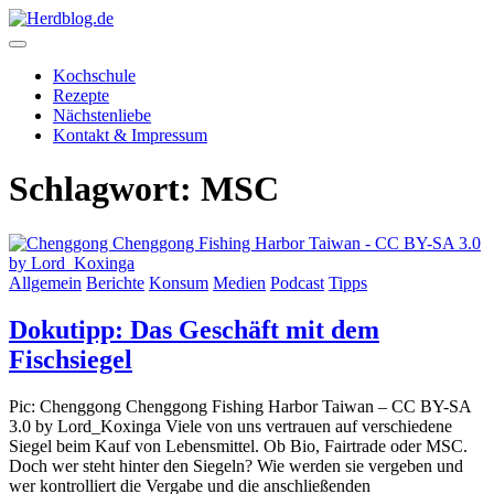
Skip
to
content
Herdblog.de
Kochschule
Rezepte
Nächstenliebe
Kontakt & Impressum
Schlagwort:
MSC
Allgemein
Berichte
Konsum
Medien
Podcast
Tipps
Dokutipp: Das Geschäft mit dem
Fischsiegel
Pic: Chenggong Chenggong Fishing Harbor Taiwan – CC BY-SA
3.0 by Lord_Koxinga Viele von uns vertrauen auf verschiedene
Siegel beim Kauf von Lebensmittel. Ob Bio, Fairtrade oder MSC.
Doch wer steht hinter den Siegeln? Wie werden sie vergeben und
wer kontrolliert die Vergabe und die anschließenden