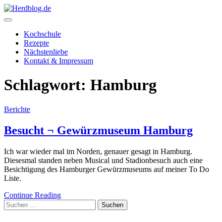
Skip
to
content
Herdblog.de
Kochschule
Rezepte
Nächstenliebe
Kontakt & Impressum
Schlagwort:
Hamburg
Berichte
Besucht ¬ Gewürzmuseum Hamburg
Ich war wieder mal im Norden, genauer gesagt in Hamburg.
Diesesmal standen neben Musical und Stadionbesuch auch eine
Besichtigung des Hamburger Gewürzmuseums auf meiner To Do
Liste.
Continue Reading
Suchen
nach: