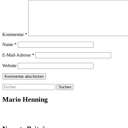
Kommentar
*
Name
*
E-Mail-Adresse
*
Website
Suchen
nach:
Mario Henning