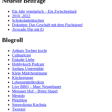
Neueste Beiträge
Ein Jahr vegetarisch – Ein Zwischenfazit
2010 -2022
Schokoladenkuchen
Dokutipp: Das Geschäft mit dem Fischsiegel
Avocado Dip mit Ei
Blogroll
Arthurs Tochter kocht
Culinaricast
Eiskalte Liebe
Hobbykoch Podcast
Jordans Untermühle
Klein Mädchenträume
Küchenjunge
Lebensmittellexikon
Live BBQ – Marc Neugebauer
Meissner Hof – Björn Sippel
Mestolo
Plötzblog
Sprawdzona Kuchnia
Tweezer