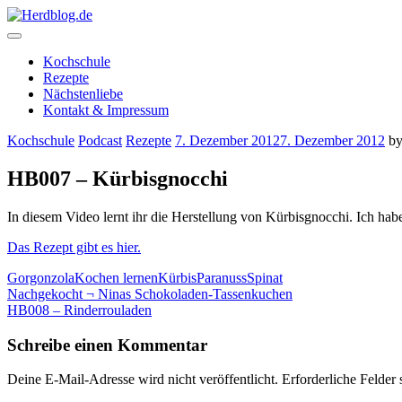
Skip
to
content
Herdblog.de
Kochschule
Rezepte
Nächstenliebe
Kontakt & Impressum
Kochschule
Podcast
Rezepte
7. Dezember 2012
7. Dezember 2012
b
HB007 – Kürbisgnocchi
In diesem Video lernt ihr die Herstellung von Kürbisgnocchi. Ich hab
Das Rezept gibt es hier.
Gorgonzola
Kochen lernen
Kürbis
Paranuss
Spinat
Beitragsnavigation
Nachgekocht ¬ Ninas Schokoladen-Tassenkuchen
HB008 – Rinderrouladen
Schreibe einen Kommentar
Deine E-Mail-Adresse wird nicht veröffentlicht.
Erforderliche Felder 