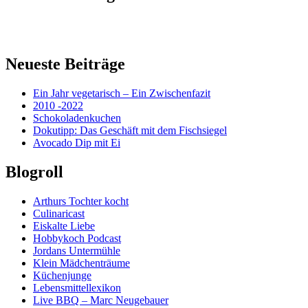
Neueste Beiträge
Ein Jahr vegetarisch – Ein Zwischenfazit
2010 -2022
Schokoladenkuchen
Dokutipp: Das Geschäft mit dem Fischsiegel
Avocado Dip mit Ei
Blogroll
Arthurs Tochter kocht
Culinaricast
Eiskalte Liebe
Hobbykoch Podcast
Jordans Untermühle
Klein Mädchenträume
Küchenjunge
Lebensmittellexikon
Live BBQ – Marc Neugebauer