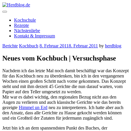
Skip
to
content
Herdblog.de
Kochschule
Rezepte
Nächstenliebe
Kontakt & Impressum
Berichte
Kochbuch
8. Februar 2011
8. Februar 2011
by
herdblog
Neues vom Kochbuch | Versuchsphase
Nachdem ich das letzte Mal noch damit beschäftigt war das Konzept
für das Kochbuch neu zu überdenken, bin ich in den vergangenen
Wochen einen großen Schritt nach vorne gekommen. Das Konzept
steht und mit ihm derzeit 45 Gerichte die nun darauf warten, vom
Papier auf den Teller umgesetzt zu werden.
Mir war es dabei wichtig, den regionalen Bezug nicht aus den
Augen zu verlieren und auch klassische Gerichte wie das bereits
gezeigte
Himmel un Erd
neu zu interpretieren. Ich hatte aber auch
den Ansatz, dass alle Gerichte zu Hause gekocht werden können
und ein Großteil der Zutaten für jedermann zugänglich sind.
Jetzt bin ich an dem spannendsten Punkt des Buches, der