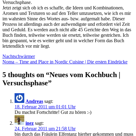
Versuchsphase.
Jetzt zeigt sich ob ich es schaffe, die Ideen und Kombinationen,
Aromen und Texturen so auf den Teller umzusetzen, wie ich es mir
im wahrsten Sinne des Wortes aus- bzw. aufgemalt habe. Dieser
Prozess ist allerdings auch der aufwendigste und erfordert viel Zeit
und Geduld. Es werden auch nicht alle 45 Gerichte den Weg in das
Buch finden, teilweise werden sie ersetzt, teilweise gestrichen. Ich
bin gespannt, wie es weiter geht und in welcher Form das Buch
letztendlich vor mir liegt.
Beitragsnavigation
Nachtschwärmer
Noma – Time and Place in Nordic Cuisine | Die ersten Eindrücke
5 thoughts on “Neues vom Kochbuch |
Versuchsphase”
Andreas
sagt:
18. Februar 2011 um 01:01 Uhr
Du machst Fortschritte! Gut zu hören :-)
inez
sagt:
24. Februar 2011 um 21:58 Uhr
bin durch das Fräulein Elfentanz hierher gekommen und muss