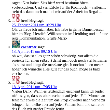
sagen: Nett haben Sies hier! werd bestimmt öfters
vorbeikucken. Und viel Erfolg für Ihr Kochbuch! - vielleicht
steht das dann auch mal bei mir auf der Arbeit im Regal ...
herdblog
sagt:
25. Februar 2011 um 16:29 Uhr
Oh, da freue ich mich aber. Ich habe ja gerne Damenbesuch
hier im Blog. Herzlich Willkommen im Herdblog und auf eine
rege Kommunikation. Grüße Mario
kochtrotz
sagt:
13. April 2011 um 09:16 Uhr
oh wei, das ist alles ganz schön schwierig. vor allem die
projekte für einen selbst :) da ist man doch noch viel kritischer
als sonst und hängt die messlatte gleich nochmal nen meter
höher. ich wünsche alles gute für das buch. möge es bald
erscheinen.
herdblog
sagt:
18. April 2011 um 17:05 Uhr
Vielen Dank. Wann es letztendlich erscheint kann ich leider
nicht sagen, dass es aber erscheint auf jeden Fall. Momentan
fehlt mir etwas die Zeit um das Projekt weiter nach vorne zu
bringen. Ich bleibe aber auf jeden Fall am Ball und schreibe
das Buch mit großer Freude fertig.