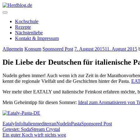
Skip
to
content
Herdblog.de
Kochschule
Rezepte
Nächstenliebe
Kontakt & Impressum
Allgemein
Konsum
Sponsored Post
7. August 2015
11. August 2015
Die Liebe der Deutschen für italienische P
Nudeln gehen immer! Auch wenn ich zur Zeit in der Marathonvorbere
kennt die regionale Vielfalt und die Geschichten hinter der Pasta.
EA
Wer mehr über EATALY und italienische Feinkost erfahren möchte, 
Mein Geheimtipp für diesen Sommer:
Ideal zum Aromatisieren von T
Eataly
Info
Italien
mediterran
Nudeln
Pasta
Sponsored Post
Beitragsnavigation
Getestet: SodaStream Crystal
Ein guter Koch wirft nichts weg