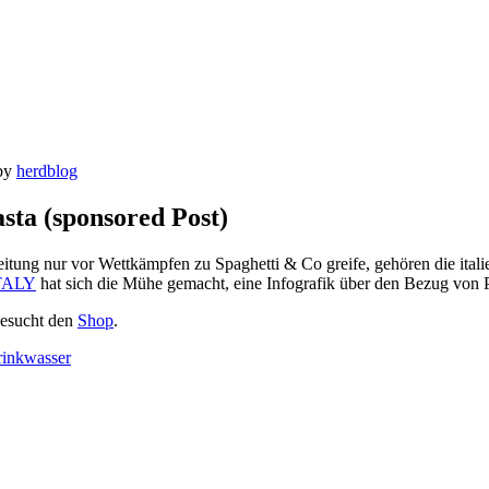
by
herdblog
asta (sponsored Post)
itung nur vor Wettkämpfen zu Spaghetti & Co greife, gehören die ita
TALY
hat sich die Mühe gemacht, eine Infografik über den Bezug von P
besucht den
Shop
.
rinkwasser