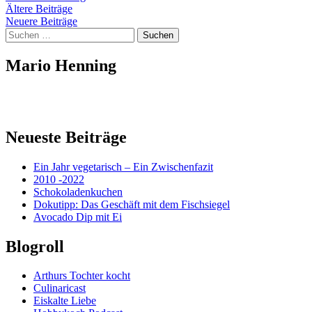
Beitragsnavigation
Ältere Beiträge
Neuere Beiträge
Suchen
nach:
Mario Henning
Neueste Beiträge
Ein Jahr vegetarisch – Ein Zwischenfazit
2010 -2022
Schokoladenkuchen
Dokutipp: Das Geschäft mit dem Fischsiegel
Avocado Dip mit Ei
Blogroll
Arthurs Tochter kocht
Culinaricast
Eiskalte Liebe