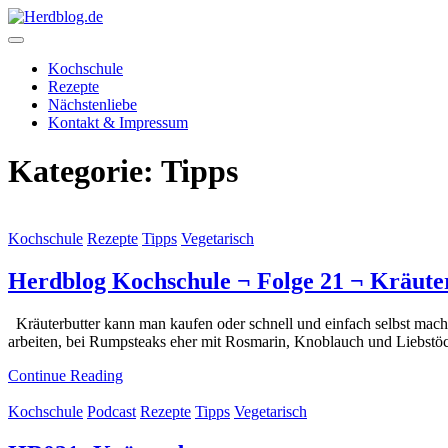
Skip
to
content
Herdblog.de
Kochschule
Rezepte
Nächstenliebe
Kontakt & Impressum
Kategorie:
Tipps
Kochschule
Rezepte
Tipps
Vegetarisch
Herdblog Kochschule ¬ Folge 21 ¬ Kräuterb
Kräuterbutter kann man kaufen oder schnell und einfach selbst mache
arbeiten, bei Rumpsteaks eher mit Rosmarin, Knoblauch und Liebstöck
Continue Reading
Kochschule
Podcast
Rezepte
Tipps
Vegetarisch