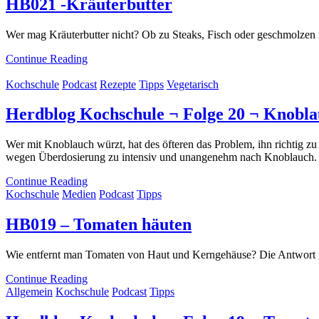
HB021 -Kräuterbutter
Wer mag Kräuterbutter nicht? Ob zu Steaks, Fisch oder geschmolzen i
Continue Reading
Kochschule
Podcast
Rezepte
Tipps
Vegetarisch
Herdblog Kochschule ¬ Folge 20 ¬ Knobla
Wer mit Knoblauch würzt, hat des öfteren das Problem, ihn richtig zu
wegen Überdosierung zu intensiv und unangenehm nach Knoblauch. 
Continue Reading
Kochschule
Medien
Podcast
Tipps
HB019 – Tomaten häuten
Wie entfernt man Tomaten von Haut und Kerngehäuse? Die Antwort g
Continue Reading
Allgemein
Kochschule
Podcast
Tipps