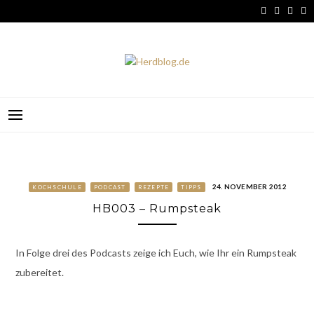
Skip
to
content
HERDBLOG.DE
24. NOVEMBER 2012
KOCHSCHULE
PODCAST
REZEPTE
TIPPS
HB003 – Rumpsteak
In Folge drei des Podcasts zeige ich Euch, wie Ihr ein Rumpsteak
zubereitet.