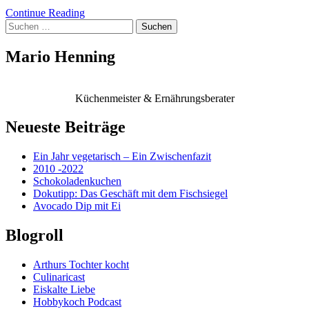
Continue Reading
Suchen
nach:
Mario Henning
Küchenmeister & Ernährungsberater
Neueste Beiträge
Ein Jahr vegetarisch – Ein Zwischenfazit
2010 -2022
Schokoladenkuchen
Dokutipp: Das Geschäft mit dem Fischsiegel
Avocado Dip mit Ei
Blogroll
Arthurs Tochter kocht
Culinaricast
Eiskalte Liebe
Hobbykoch Podcast