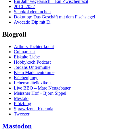
Ein Jahr vegetarisch – Ein Zwischenfazit
2010 -2022
Schokoladenkuchen
Dokutipp: Das Geschäft mit dem Fischsiegel
Avocado Dip mit Ei
Blogroll
Arthurs Tochter kocht
Culinaricast
Eiskalte Liebe
Hobbykoch Podcast
Jordans Untermühle
Klein Mädchenträume
Küchenjunge
Lebensmittellexikon
Live BBQ – Marc Neugebauer
Meissner Hof – Björn Sippel
Mestolo
Plötzblog
Sprawdzona Kuchnia
Tweezer
Mastodon