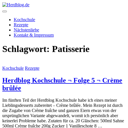
Skip
to
content
Herdblog.de
Kochschule
Rezepte
Nächstenliebe
Kontakt & Impressum
Schlagwort:
Patisserie
Kochschule
Rezepte
Herdblog Kochschule ¬ Folge 5 ¬ Crème
brûlée
Im fünften Teil der Herdblog Kochschule habe ich eines meiner
Lieblingsdesserts zubereitet – Crème brûlée. Mein Rezept ist durch
die Zugabe von Crème fraîche und ganzen Eiern etwas von der
ursprünglichen Variante abgewandelt, womit ich persönlich aber
keinerlei Probleme habe. Zutaten für ca. 20 Gläschen: 500ml Sahne
500ml Crème fraîche 200g Zucker 1 Vanilleschote 8 …