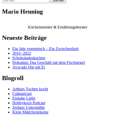
nach:
Mario Henning
Küchenmeister & Ernährungsberater
Neueste Beiträge
Ein Jahr vegetarisch – Ein Zwischenfazit
2010 -2022
Schokoladenkuchen
Dokutipp: Das Geschäft mit dem Fischsiegel
Avocado Dip mit Ei
Blogroll
Arthurs Tochter kocht
Culinaricast
Eiskalte Liebe
Hobbykoch Podcast
Jordans Untermühle
Klein Mädchenträume