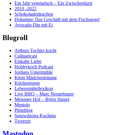
Ein Jahr vegetarisch – Ein Zwischenfazit
2010 -2022
Schokoladenkuchen
Dokutipp: Das Geschäft mit dem Fischsiegel
Avocado Dip mit Ei
Blogroll
Arthurs Tochter kocht
Culinaricast
Eiskalte Liebe
Hobbykoch Podcast
Jordans Untermühle
Klein Mädchenträume
Küchenjunge
Lebensmittellexikon
Live BBQ – Marc Neugebauer
Meissner Hof – Björn Sippel
Mestolo
Plötzblog
Sprawdzona Kuchnia
Tweezer
Mastodon