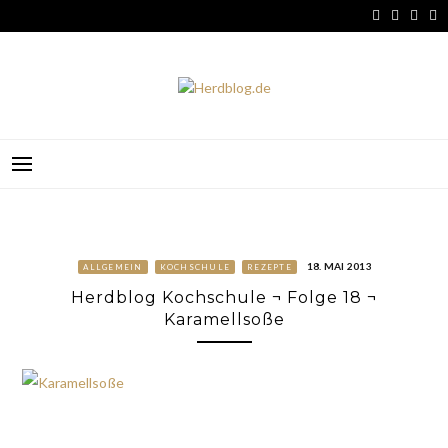
Skip
to
content
HERDBLOG.DE
18. MAI 2013
ALLGEMEIN
KOCHSCHULE
REZEPTE
Herdblog Kochschule ¬ Folge 18 ¬
Karamellsoße