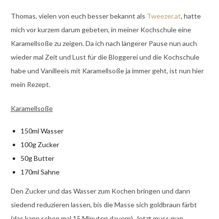
Thomas, vielen von euch besser bekannt als
Tweezer.at
, hatte
mich vor kurzem darum gebeten, in meiner Kochschule eine
Karamellsoße zu zeigen. Da ich nach längerer Pause nun auch
wieder mal Zeit und Lust für die Bloggerei und die Kochschule
habe und Vanilleeis mit Karamellsoße ja immer geht, ist nun hier
mein Rezept.
Karamellsoße
150ml Wasser
100g Zucker
50g Butter
170ml Sahne
Den Zucker und das Wasser zum Kochen bringen und dann
siedend reduzieren lassen, bis die Masse sich goldbraun färbt
(das kann schon mal 15 Minuten dauern). Jetzt muss man