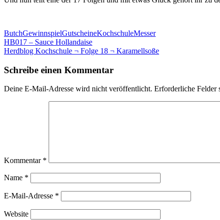
Butch
Gewinnspiel
Gutscheine
Kochschule
Messer
Beitragsnavigation
HB017 – Sauce Hollandaise
Herdblog Kochschule ¬ Folge 18 ¬ Karamellsoße
Schreibe einen Kommentar
Deine E-Mail-Adresse wird nicht veröffentlicht.
Erforderliche Felder 
Kommentar
*
Name
*
E-Mail-Adresse
*
Website