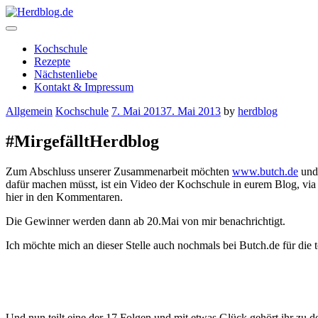
Skip
to
content
Herdblog.de
Kochschule
Rezepte
Nächstenliebe
Kontakt & Impressum
Allgemein
Kochschule
7. Mai 2013
7. Mai 2013
by
herdblog
#MirgefälltHerdblog
Zum Abschluss unserer Zusammenarbeit möchten
www.butch.de
und 
dafür machen müsst, ist ein Video der Kochschule in eurem Blog, via 
hier in den Kommentaren.
Die Gewinner werden dann ab 20.Mai von mir benachrichtigt.
Ich möchte mich an dieser Stelle auch nochmals bei Butch.de für die 
Und nun teilt eine der 17 Folgen und mit etwas Glück gehört ihr zu 