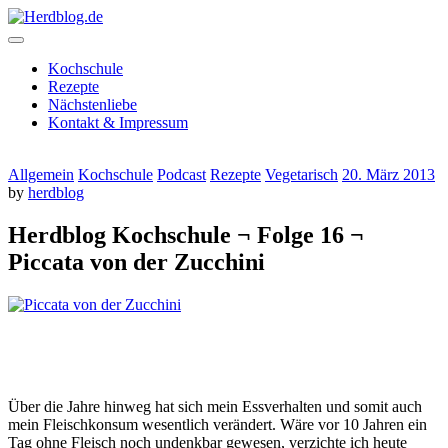
Skip
to
content
Herdblog.de
Kochschule
Rezepte
Nächstenliebe
Kontakt & Impressum
Allgemein
Kochschule
Podcast
Rezepte
Vegetarisch
20. März 2013
by
herdblog
Herdblog Kochschule ¬ Folge 16 ¬
Piccata von der Zucchini
Über die Jahre hinweg hat sich mein Essverhalten und somit auch
mein Fleischkonsum wesentlich verändert. Wäre vor 10 Jahren ein
Tag ohne Fleisch noch undenkbar gewesen, verzichte ich heute