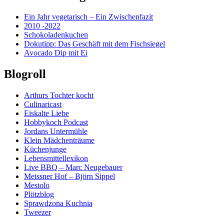
Ein Jahr vegetarisch – Ein Zwischenfazit
2010 -2022
Schokoladenkuchen
Dokutipp: Das Geschäft mit dem Fischsiegel
Avocado Dip mit Ei
Blogroll
Arthurs Tochter kocht
Culinaricast
Eiskalte Liebe
Hobbykoch Podcast
Jordans Untermühle
Klein Mädchenträume
Küchenjunge
Lebensmittellexikon
Live BBQ – Marc Neugebauer
Meissner Hof – Björn Sippel
Mestolo
Plötzblog
Sprawdzona Kuchnia
Tweezer