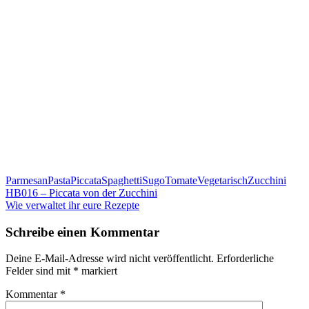
Parmesan
Pasta
Piccata
Spaghetti
Sugo
Tomate
Vegetarisch
Zucchini
Beitragsnavigation
HB016 – Piccata von der Zucchini
Wie verwaltet ihr eure Rezepte
Schreibe einen Kommentar
Deine E-Mail-Adresse wird nicht veröffentlicht.
Erforderliche
Felder sind mit
*
markiert
Kommentar
*