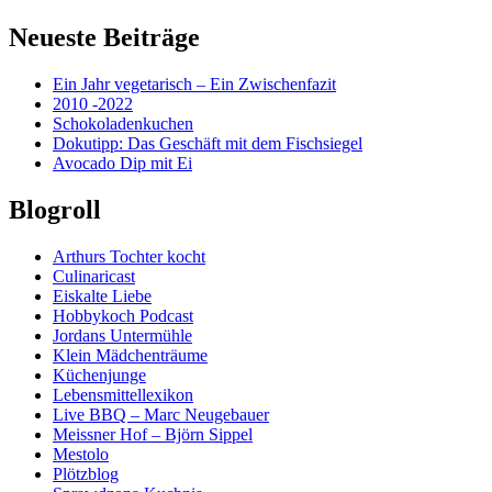
Neueste Beiträge
Ein Jahr vegetarisch – Ein Zwischenfazit
2010 -2022
Schokoladenkuchen
Dokutipp: Das Geschäft mit dem Fischsiegel
Avocado Dip mit Ei
Blogroll
Arthurs Tochter kocht
Culinaricast
Eiskalte Liebe
Hobbykoch Podcast
Jordans Untermühle
Klein Mädchenträume
Küchenjunge
Lebensmittellexikon
Live BBQ – Marc Neugebauer
Meissner Hof – Björn Sippel
Mestolo
Plötzblog