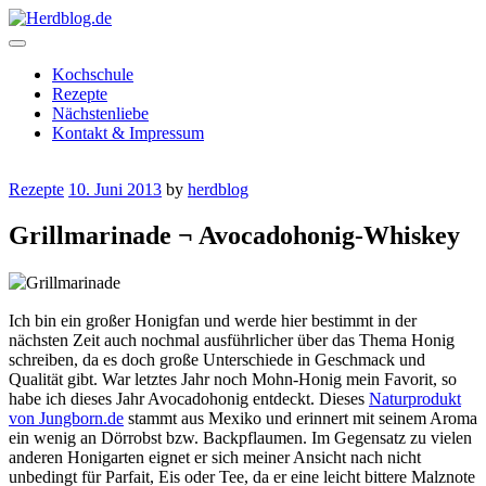
Skip
to
content
Herdblog.de
Kochschule
Rezepte
Nächstenliebe
Kontakt & Impressum
Rezepte
10. Juni 2013
by
herdblog
Grillmarinade ¬ Avocadohonig-Whiskey
Ich bin ein großer Honigfan und werde hier bestimmt in der
nächsten Zeit auch nochmal ausführlicher über das Thema Honig
schreiben, da es doch große Unterschiede in Geschmack und
Qualität gibt. War letztes Jahr noch Mohn-Honig mein Favorit, so
habe ich dieses Jahr Avocadohonig entdeckt. Dieses
Naturprodukt
von Jungborn.de
stammt aus Mexiko und erinnert mit seinem Aroma
ein wenig an Dörrobst bzw. Backpflaumen. Im Gegensatz zu vielen
anderen Honigarten eignet er sich meiner Ansicht nach nicht
unbedingt für Parfait, Eis oder Tee, da er eine leicht bittere Malznote