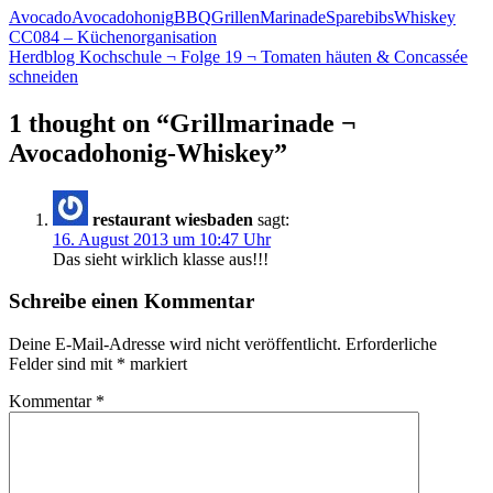
Avocado
Avocadohonig
BBQ
Grillen
Marinade
Sparebibs
Whiskey
Beitragsnavigation
CC084 – Küchenorganisation
Herdblog Kochschule ¬ Folge 19 ¬ Tomaten häuten & Concassée
schneiden
1 thought on “Grillmarinade ¬
Avocadohonig-Whiskey”
restaurant wiesbaden
sagt:
16. August 2013 um 10:47 Uhr
Das sieht wirklich klasse aus!!!
Schreibe einen Kommentar
Deine E-Mail-Adresse wird nicht veröffentlicht.
Erforderliche
Felder sind mit
*
markiert
Kommentar
*