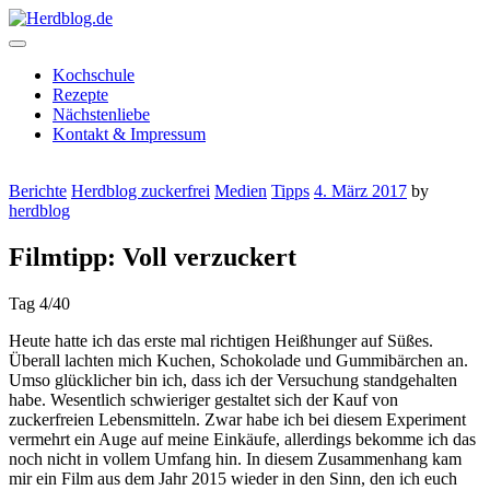
Skip
to
content
Herdblog.de
Kochschule
Rezepte
Nächstenliebe
Kontakt & Impressum
Berichte
Herdblog zuckerfrei
Medien
Tipps
4. März 2017
by
herdblog
Filmtipp: Voll verzuckert
Tag 4/40
Heute hatte ich das erste mal richtigen Heißhunger auf Süßes.
Überall lachten mich Kuchen, Schokolade und Gummibärchen an.
Umso glücklicher bin ich, dass ich der Versuchung standgehalten
habe. Wesentlich schwieriger gestaltet sich der Kauf von
zuckerfreien Lebensmitteln. Zwar habe ich bei diesem Experiment
vermehrt ein Auge auf meine Einkäufe, allerdings bekomme ich das
noch nicht in vollem Umfang hin. In diesem Zusammenhang kam
mir ein Film aus dem Jahr 2015 wieder in den Sinn, den ich euch