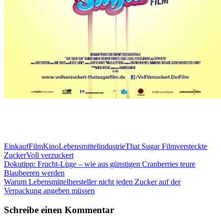
Einkauf
Film
Kino
Lebensmittelindustrie
That Sugar Film
versteckte
Zucker
Voll verzuckert
Beitragsnavigation
Dokutipp: Frucht-Lüge – wie aus günstigen Cranberries teure
Blaubeeren werden
Warum Lebensmittelhersteller nicht jeden Zucker auf der
Verpackung angeben müssen
Schreibe einen Kommentar