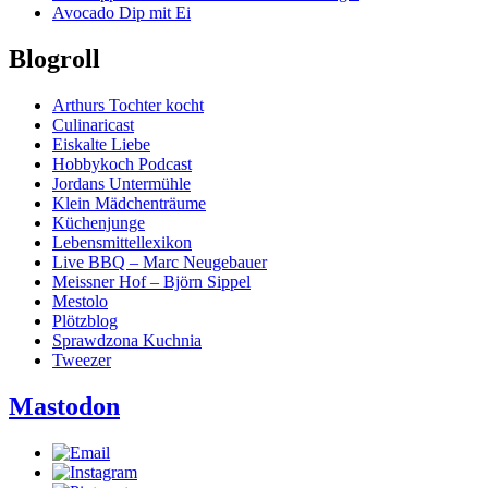
Avocado Dip mit Ei
Blogroll
Arthurs Tochter kocht
Culinaricast
Eiskalte Liebe
Hobbykoch Podcast
Jordans Untermühle
Klein Mädchenträume
Küchenjunge
Lebensmittellexikon
Live BBQ – Marc Neugebauer
Meissner Hof – Björn Sippel
Mestolo
Plötzblog
Sprawdzona Kuchnia
Tweezer
Mastodon