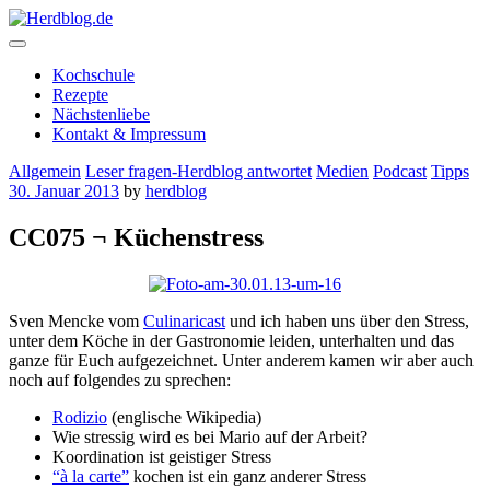
Skip
to
content
Herdblog.de
Kochschule
Rezepte
Nächstenliebe
Kontakt & Impressum
Allgemein
Leser fragen-Herdblog antwortet
Medien
Podcast
Tipps
30. Januar 2013
by
herdblog
CC075 ¬ Küchenstress
Sven Mencke vom
Culinaricast
und ich haben uns über den Stress,
unter dem Köche in der Gastronomie leiden, unterhalten und das
ganze für Euch aufgezeichnet. Unter anderem kamen wir aber auch
noch auf folgendes zu sprechen:
Rodizio
(englische Wikipedia)
Wie stressig wird es bei Mario auf der Arbeit?
Koordination ist geistiger Stress
“à la carte”
kochen ist ein ganz anderer Stress