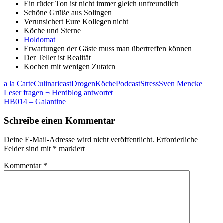
Ein rüder Ton ist nicht immer gleich unfreundlich
Schöne Grüße aus Solingen
Verunsichert Eure Kollegen nicht
Köche und Sterne
Holdomat
Erwartungen der Gäste muss man übertreffen können
Der Teller ist Realität
Kochen mit wenigen Zutaten
a la Carte
Culinaricast
Drogen
Köche
Podcast
Stress
Sven Mencke
Beitragsnavigation
Leser fragen ¬ Herdblog antwortet
HB014 – Galantine
Schreibe einen Kommentar
Deine E-Mail-Adresse wird nicht veröffentlicht.
Erforderliche
Felder sind mit
*
markiert
Kommentar
*