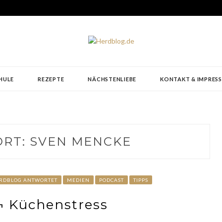
HULE
REZEPTE
NÄCHSTENLIEBE
KONTAKT & IMPRES
ORT:
SVEN MENCKE
ERDBLOG ANTWORTET
MEDIEN
PODCAST
TIPPS
¬ Küchenstress