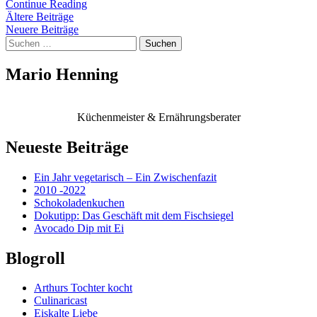
Continue Reading
Beitragsnavigation
Ältere Beiträge
Neuere Beiträge
Suchen
nach:
Mario Henning
Küchenmeister & Ernährungsberater
Neueste Beiträge
Ein Jahr vegetarisch – Ein Zwischenfazit
2010 -2022
Schokoladenkuchen
Dokutipp: Das Geschäft mit dem Fischsiegel
Avocado Dip mit Ei
Blogroll
Arthurs Tochter kocht
Culinaricast
Eiskalte Liebe