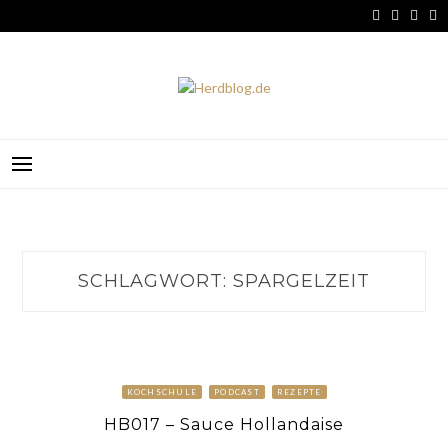
Skip
to
content
HERDBLOG.DE
SCHLAGWORT:
SPARGELZEIT
KOCHSCHULE
PODCAST
REZEPTE
HB017 – Sauce Hollandaise