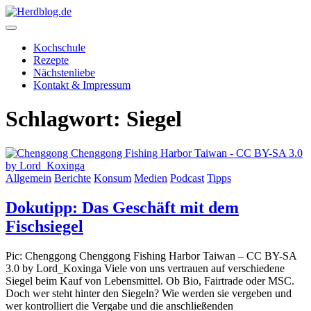
Skip
to
content
Herdblog.de
Kochschule
Rezepte
Nächstenliebe
Kontakt & Impressum
Schlagwort:
Siegel
Allgemein
Berichte
Konsum
Medien
Podcast
Tipps
Dokutipp: Das Geschäft mit dem
Fischsiegel
Pic: Chenggong Chenggong Fishing Harbor Taiwan – CC BY-SA
3.0 by Lord_Koxinga Viele von uns vertrauen auf verschiedene
Siegel beim Kauf von Lebensmittel. Ob Bio, Fairtrade oder MSC.
Doch wer steht hinter den Siegeln? Wie werden sie vergeben und
wer kontrolliert die Vergabe und die anschließenden