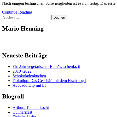
Nach einigen technischen Schwierigkeiten ist es nun fertig. Das erst
Continue Reading
Suchen
nach:
Mario Henning
Neueste Beiträge
Ein Jahr vegetarisch – Ein Zwischenfazit
2010 -2022
Schokoladenkuchen
Dokutipp: Das Geschäft mit dem Fischsiegel
Avocado Dip mit Ei
Blogroll
Arthurs Tochter kocht
Culinaricast
Eiskalte Liebe