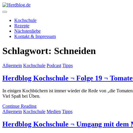
Skip
to
content
Herdblog.de
Kochschule
Rezepte
Nächstenliebe
Kontakt & Impressum
Schlagwort:
Schneiden
Allgemein
Kochschule
Podcast
Tipps
Herdblog Kochschule ¬ Folge 19 ¬ Tomate
In einigen Kochbüchern ist immer wieder die Rede von „die Tomaten 
Viel Spaß bei Üben.
Continue Reading
Allgemein
Kochschule
Medien
Tipps
Herdblog Kochschule ¬ Umgang mit dem 