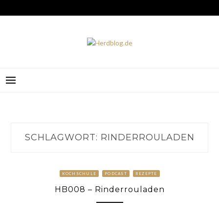
Skip
to
content
HERDBLOG.DE
SCHLAGWORT:
RINDERROULADEN
KOCHSCHULE
PODCAST
REZEPTE
HB008 – Rinderrouladen