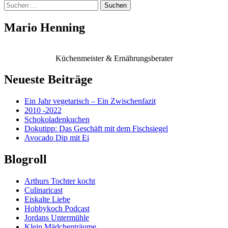
Suchen
nach:
Mario Henning
Küchenmeister & Ernährungsberater
Neueste Beiträge
Ein Jahr vegetarisch – Ein Zwischenfazit
2010 -2022
Schokoladenkuchen
Dokutipp: Das Geschäft mit dem Fischsiegel
Avocado Dip mit Ei
Blogroll
Arthurs Tochter kocht
Culinaricast
Eiskalte Liebe
Hobbykoch Podcast
Jordans Untermühle
Klein Mädchenträume