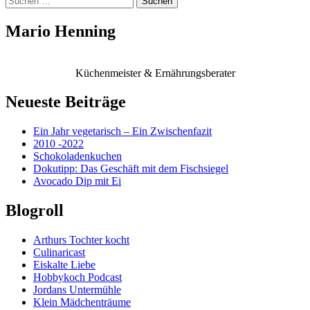
nach:
Mario Henning
Küchenmeister & Ernährungsberater
Neueste Beiträge
Ein Jahr vegetarisch – Ein Zwischenfazit
2010 -2022
Schokoladenkuchen
Dokutipp: Das Geschäft mit dem Fischsiegel
Avocado Dip mit Ei
Blogroll
Arthurs Tochter kocht
Culinaricast
Eiskalte Liebe
Hobbykoch Podcast
Jordans Untermühle
Klein Mädchenträume