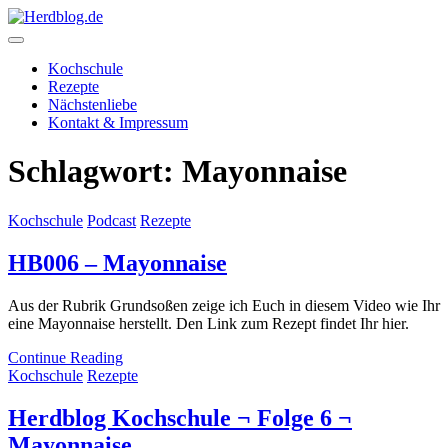
Skip
to
content
Herdblog.de
Kochschule
Rezepte
Nächstenliebe
Kontakt & Impressum
Schlagwort:
Mayonnaise
Kochschule
Podcast
Rezepte
HB006 – Mayonnaise
Aus der Rubrik Grundsoßen zeige ich Euch in diesem Video wie Ihr
eine Mayonnaise herstellt. Den Link zum Rezept findet Ihr hier.
Continue Reading
Kochschule
Rezepte
Herdblog Kochschule ¬ Folge 6 ¬
Mayonnaise