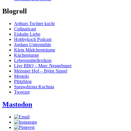
Blogroll
Arthurs Tochter kocht
Culinaricast
Eiskalte Liebe
Hobbykoch Podcast
Jordans Untermühle
Klein Mädchenträume
Küchenjunge
Lebensmittellexikon
Live BBQ – Marc Neugebauer
Meissner Hof – Björn Sippel
Mestolo
Plötzblog
Sprawdzona Kuchnia
Tweezer
Mastodon