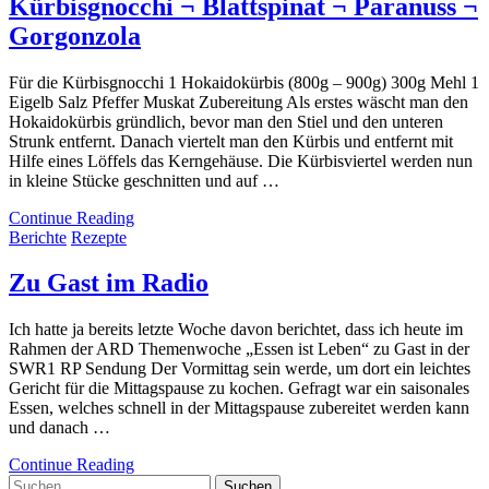
Kürbisgnocchi ¬ Blattspinat ¬ Paranuss ¬
Gorgonzola
Für die Kürbisgnocchi 1 Hokaidokürbis (800g – 900g) 300g Mehl 1
Eigelb Salz Pfeffer Muskat Zubereitung Als erstes wäscht man den
Hokaidokürbis gründlich, bevor man den Stiel und den unteren
Strunk entfernt. Danach viertelt man den Kürbis und entfernt mit
Hilfe eines Löffels das Kerngehäuse. Die Kürbisviertel werden nun
in kleine Stücke geschnitten und auf …
Continue Reading
Berichte
Rezepte
Zu Gast im Radio
Ich hatte ja bereits letzte Woche davon berichtet, dass ich heute im
Rahmen der ARD Themenwoche „Essen ist Leben“ zu Gast in der
SWR1 RP Sendung Der Vormittag sein werde, um dort ein leichtes
Gericht für die Mittagspause zu kochen. Gefragt war ein saisonales
Essen, welches schnell in der Mittagspause zubereitet werden kann
und danach …
Continue Reading
Suchen