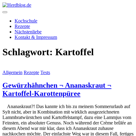
Skip
to
content
Herdblog.de
Kochschule
Rezepte
Nächstenliebe
Kontakt & Impressum
Schlagwort:
Kartoffel
Allgemein
Rezepte
Tests
Gewürzhähnchen ¬ Ananaskraut ¬
Kartoffel-Karottenpüree
Ananaskraut?! Das kannte ich bis zu meinem Sommerurlaub auf
Sylt nicht, aber in Kombination mit wirklich ausgezeichneten
Lammbratwürstchen und Kartoffelstampf, dazu eine Lammjus vom
Feinsten, ein absoluter Genuss. Noch während der Crème brûlée an
diesem Abend war mir klar, dass ich Ananaskraut zuhause
nachkochen möchte. Der einfachste Weg war in diesem Fall, fertiges