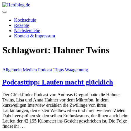
Skip
to
content
Herdblog.de
Kochschule
Rezepte
Nächstenliebe
Kontakt & Impressum
Schlagwort:
Hahner Twins
Allgemein
Medien
Podcast
Tipps
Waagemutig
Podcasttipp: Laufen macht glücklich
Der Glückfinder Podcast von Andreas Gregori hatte die Hahner
Twins, Lisa und Anna Hahner vor dem Mikrofon. In dem
kurzweiligen Interview erzählen die Zwillinge von ihren
Laufanfängen, den ersten Wettbewerben und ihren weiteren Zielen.
Dabei versprühen sie den selben Enthusiasmus, der ihnen auch beim
Laufen der 42,195 Kilometer ins Gesicht geschrieben ist. Die Folge
findet ihr …