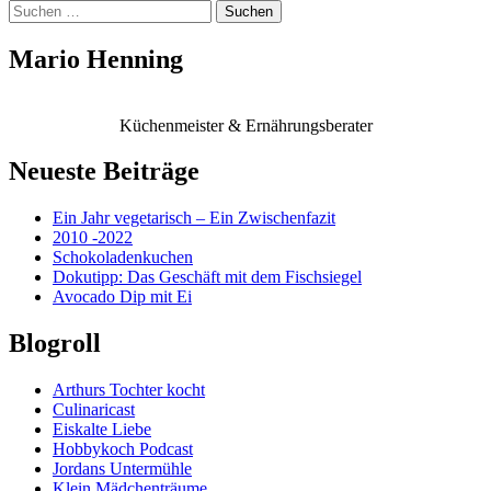
Suchen
nach:
Mario Henning
Küchenmeister & Ernährungsberater
Neueste Beiträge
Ein Jahr vegetarisch – Ein Zwischenfazit
2010 -2022
Schokoladenkuchen
Dokutipp: Das Geschäft mit dem Fischsiegel
Avocado Dip mit Ei
Blogroll
Arthurs Tochter kocht
Culinaricast
Eiskalte Liebe
Hobbykoch Podcast
Jordans Untermühle
Klein Mädchenträume