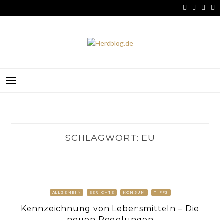
Skip
to
content
HERDBLOG.DE
SCHLAGWORT:
EU
ALLGEMEIN
BERICHTE
KONSUM
TIPPS
Kennzeichnung von Lebensmitteln – Die
neuen Regelungen