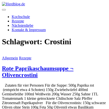
Skip
to
content
Herdblog.de
Kochschule
Rezepte
Nächstenliebe
Kontakt & Impressum
Schlagwort:
Crostini
Allgemein
Rezepte
Rote Paprikaschaumsuppe ¬
Olivencrostini
Zutaten für vier Personen Für die Suppe: 500g Paprika rot
(entspricht etwa 4 Schoten) 150g Zwiebelwürfel 400ml
Gemüsebrühe 100ml Weißwein 200g Wasser 250g Sahne 1TL
Tomatenmark 1 kleine getrocknete Chilischote Salz Pfeffer
Zitronensaft Paprikapulver Für die Olivencrostinis: 150g schwarze
Oliven ohne Stein 100g Feta 50g Olivenöl etwas Basilikum