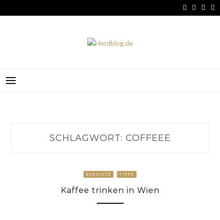
Skip
to
content
HERDBLOG.DE
SCHLAGWORT:
COFFEEE
BERICHTE
TIPPS
Kaffee trinken in Wien