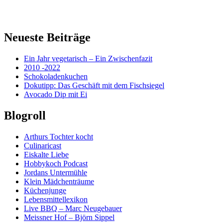
Neueste Beiträge
Ein Jahr vegetarisch – Ein Zwischenfazit
2010 -2022
Schokoladenkuchen
Dokutipp: Das Geschäft mit dem Fischsiegel
Avocado Dip mit Ei
Blogroll
Arthurs Tochter kocht
Culinaricast
Eiskalte Liebe
Hobbykoch Podcast
Jordans Untermühle
Klein Mädchenträume
Küchenjunge
Lebensmittellexikon
Live BBQ – Marc Neugebauer
Meissner Hof – Björn Sippel