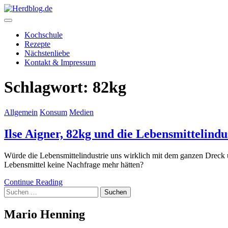
Skip
to
content
Herdblog.de
Kochschule
Rezepte
Nächstenliebe
Kontakt & Impressum
Schlagwort:
82kg
Allgemein
Konsum
Medien
Ilse Aigner, 82kg und die Lebensmittelindu
Würde die Lebensmittelindustrie uns wirklich mit dem ganzen Drec
Lebensmittel keine Nachfrage mehr hätten?
Continue Reading
Suchen
nach:
Mario Henning